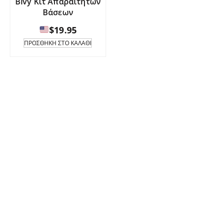
Bivy Κιτ Απαραίτητων
Βάσεων
$
19.95
ΠΡΟΣΘΉΚΗ ΣΤΟ ΚΑΛΆΘΙ