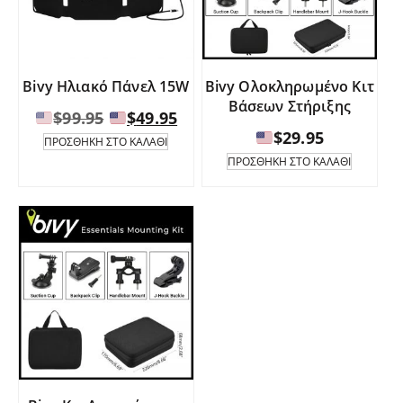
Bivy Ηλιακό Πάνελ 15W
Bivy Ολοκληρωμένο Κιτ
Βάσεων Στήριξης
Original
Η
$
99.95
$
49.95
price
τρέχουσα
$
29.95
ΠΡΟΣΘΉΚΗ ΣΤΟ ΚΑΛΆΘΙ
was:
τιμή
ΠΡΟΣΘΉΚΗ ΣΤΟ ΚΑΛΆΘΙ
είναι:
$99.95.
$49.95.