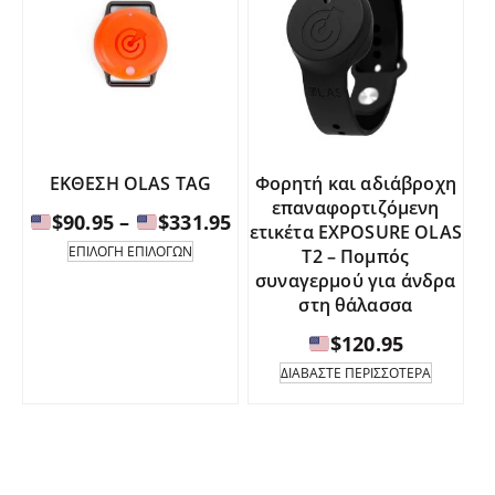
ΕΚΘΕΣΗ OLAS TAG
Φορητή και αδιάβροχη
επαναφορτιζόμενη
Εύρος
$
90.95
–
$
331.95
ετικέτα EXPOSURE OLAS
τιμών:
Αυτό
ΕΠΙΛΟΓΉ ΕΠΙΛΟΓΏΝ
T2 – Πομπός
το
συναγερμού για άνδρα
προϊόν
$90.95
στη θάλασσα
έχει
έως
πολλαπλές
$
120.95
παραλλαγές.
$331.95
ΔΙΑΒΆΣΤΕ ΠΕΡΙΣΣΌΤΕΡΑ
Οι
επιλογές
μπορούν
να
επιλεγούν
στη