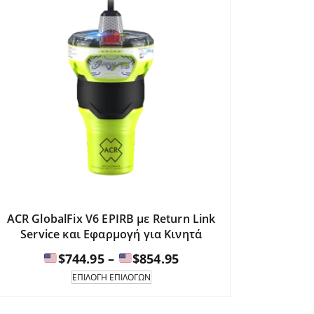
ACR GlobalFix V6 EPIRB με Return Link
Service και Εφαρμογή για Κινητά
Εύρος
$
744.95
–
$
854.95
τιμών:
Αυτό
ΕΠΙΛΟΓΉ ΕΠΙΛΟΓΏΝ
το
προϊόν
$744.95