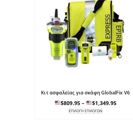
Κιτ ασφαλείας για σκάφη GlobalFix V6
Εύρος
$
809.95
–
$
1,349.95
τιμών
Αυτό
ΕΠΙΛΟΓΉ ΕΠΙΛΟΓΏΝ
το
προϊόν
$809.9
έχει
έως
πολλαπλές