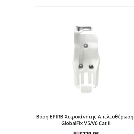
παραλλαγές.
$1,349
Οι
επιλογές
μπορούν
να
επιλεγούν
στη
σελίδα
του
προϊόντος.
Βάση EPIRB Χειροκίνητης Απελευθέρωση
GlobalFix V5/V6 Cat II
$
279.95