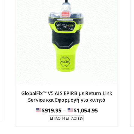
GlobalFix™ V5 AIS EPIRB με Return Link
Service και Εφαρμογή για κινητά
Εύρος
:
$
919.95
–
$
1,054.95
τιμών:
Αυτό
ΕΠΙΛΟΓΉ ΕΠΙΛΟΓΏΝ
το
5
προϊόν
$919.95