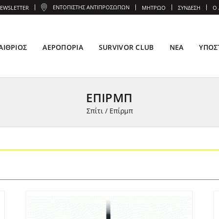
ΕΝΤΟΠΙΣΤΉΣ ΑΝΤΙΠΡΟΣΏΠΩΝ
EWSLETTER
ΜΗΤΡΏΟ
ΣΎΝΔΕΣΗ
Ο
ΑΊΘΡΙΟΣ
ΑΕΡΟΠΟΡΊΑ
SURVIVOR CLUB
ΝΈΑ
ΥΠΟΣ
ΕΠΊΡΜΠ
Σπίτι
/
Επίρμπ