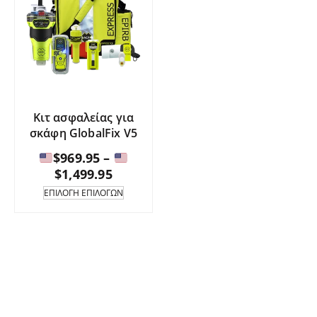
Κιτ ασφαλείας για
σκάφη GlobalFix V5
$
969.95
–
Εύρος
$
1,499.95
τιμών:
Αυτό
ΕΠΙΛΟΓΉ ΕΠΙΛΟΓΏΝ
το
προϊόν
$969.95
έχει
έως
πολλαπλές
παραλλαγές.
$1,499.95
Οι
επιλογές
μπορούν
να