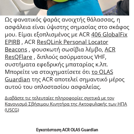
Ως φανατικός ψαράς ανοιχτής θάλασσας, η
ασφάλεια είναι ύψιστης σημασίας στο σκάφος
μου. Είμαι εξοπλισμένος με ACR
406 GlobalFix
EPIRB
, ACR
ResQLink Personal Locator
Beacons
, φουσκωτή σωσίβια λέμβο,
ACR
ResQFlare
, διπλούς ασύρματους VHF,
συστήματα εφεδρικής μπαταρίας κ.λπ.
Μπορείτε να στοιχηματίσετε ότι
το OLAS
Guardian
της ACR αποτελεί σημαντικό μέρος
αυτού του οπλοστασίου ασφαλείας.
Διαβάστε τις τελευταίες πληροφορίες σχετικά με τον
Κανονισμό Σβήσιμου Κινητήρα της Ακτοφυλακής των ΗΠΑ
(USCG)
Εγκατάσταση ACR OLAS Guardian