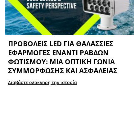
ΠΡΟΒΟΛΕΊΣ LED ΓΙΑ ΘΑΛΆΣΣΙΕΣ
ΕΦΑΡΜΟΓΈΣ ΈΝΑΝΤΙ ΡΆΒΔΩΝ
ΦΩΤΙΣΜΟΎ: ΜΙΑ ΟΠΤΙΚΉ ΓΩΝΊΑ
ΣΥΜΜΌΡΦΩΣΗΣ ΚΑΙ ΑΣΦΆΛΕΙΑΣ
Διαβάστε ολόκληρη την ιστορία