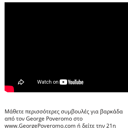
Μάθετε περισσότερες συμβουλές για βαρκάδα
από τον George Poveromo στο
www.GeorgePoveromo.com
ή δείτε την 21η