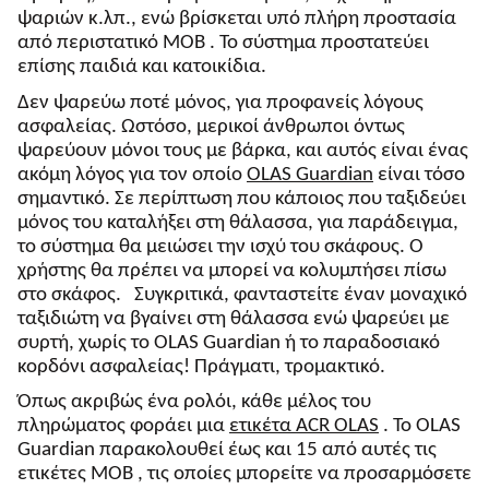
ψαριών κ.λπ., ενώ βρίσκεται υπό πλήρη προστασία
από περιστατικό MOB . Το σύστημα προστατεύει
επίσης παιδιά και κατοικίδια.
Δεν ψαρεύω ποτέ μόνος, για προφανείς λόγους
ασφαλείας. Ωστόσο, μερικοί άνθρωποι όντως
ψαρεύουν μόνοι τους με βάρκα, και αυτός είναι ένας
ακόμη λόγος για τον οποίο
OLAS Guardian
είναι τόσο
σημαντικό. Σε περίπτωση που κάποιος που ταξιδεύει
μόνος του καταλήξει στη θάλασσα, για παράδειγμα,
το σύστημα θα μειώσει την ισχύ του σκάφους. Ο
χρήστης θα πρέπει να μπορεί να κολυμπήσει πίσω
στο σκάφος. Συγκριτικά, φανταστείτε έναν μοναχικό
ταξιδιώτη να βγαίνει στη θάλασσα ενώ ψαρεύει με
συρτή, χωρίς το OLAS Guardian ή το παραδοσιακό
κορδόνι ασφαλείας! Πράγματι, τρομακτικό.
Όπως ακριβώς ένα ρολόι, κάθε μέλος του
πληρώματος φοράει μια
ετικέτα ACR OLAS
. Το OLAS
Guardian παρακολουθεί έως και 15 από αυτές τις
ετικέτες MOB , τις οποίες μπορείτε να προσαρμόσετε