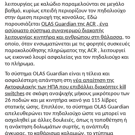
λειτουργίας με καλώδιο παραμελούνται σε μεγάλο
βαθμό, κυρίως επειδή περιορίζουν τον πηδαλιούχο
στην άμεση περιοχή της κονσόλας. Εδώ
παρουσιάζεται
OLAS Guardian της ACR , ένα
ασύρματο σύστημα συναγερμού διακοπής
λειτουργίας κινητήρα και ανθρώπου στη θάλασσα,
το
οποίο, όταν ενσωματώνεται με τις φορητές συσκευές
παρακολούθησης πληρώματος της ACR , λειτουργεί
ως εικονικό λουρί ασφαλείας για τον πηδαλιούχο και
το πλήρωμα.
Το σύστημα OLAS Guardian είναι η τέλεια και
ασφαλέστερη απάντηση στη
νέα απαίτηση της
Ακτοφυλακής των ΗΠΑ που επιβάλλει διακόπτες kill
switches
σε σκάφη αναψυχής μήκους μικρότερου των
26 ποδιών και με κινητήρα ικανό για 115 λίβρες
στατικής ώσης. Επιπλέον, το σύστημα OLAS Guardian
απελευθερώνει τον πηδαλιούχο ώστε να μπορεί να
ασχοληθεί με άλλες δουλειές, όπως η τοποθέτηση ή
η ανάκτηση δολωμάτων συρτής, η ανάπτυξη
άγκυρας, το καθάρισμα καλαμιών, το χτύπημα