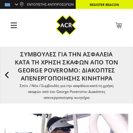
ΕΝΤΟΠΙΣΤΉΣ ΑΝΤΙΠΡΟΣΏΠΩΝ
REGISTER BEACON
ΣΥΜΒΟΥΛΈΣ ΓΙΑ ΤΗΝ ΑΣΦΆΛΕΙΑ
ΚΑΤΆ ΤΗ ΧΡΉΣΗ ΣΚΑΦΏΝ ΑΠΌ ΤΟΝ
GEORGE POVEROMO: ΔΙΑΚΌΠΤΕΣ
ΑΠΕΝΕΡΓΟΠΟΊΗΣΗΣ ΚΙΝΗΤΉΡΑ
Σπίτι
/
Νέα
/
Συμβουλές για την ασφάλεια κατά τη χρήση
σκαφών από τον George Poveromo: Διακόπτες
απενεργοποίησης κινητήρα