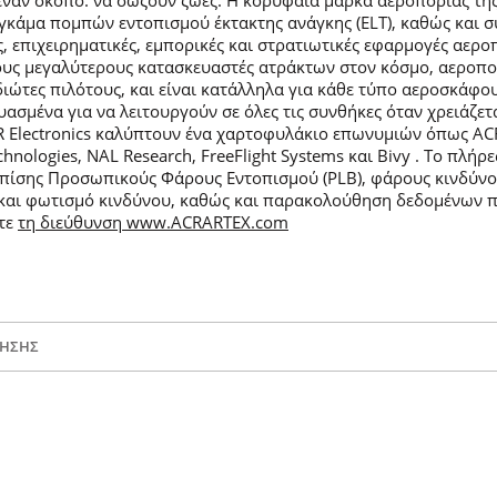
έναν σκοπό: να σώζουν ζωές. Η κορυφαία μάρκα αεροπορίας της,
 γκάμα πομπών εντοπισμού έκτακτης ανάγκης (ELT), καθώς και σ
ές, επιχειρηματικές, εμπορικές και στρατιωτικές εφαρμογές αερο
ους μεγαλύτερους κατασκευαστές ατράκτων στον κόσμο, αεροπορ
ιδιώτες πιλότους, και είναι κατάλληλα για κάθε τύπο αεροσκάφ
ασμένα για να λειτουργούν σε όλες τις συνθήκες όταν χρειάζετ
Electronics καλύπτουν ένα χαρτοφυλάκιο επωνυμιών όπως ACR , 
chnologies, NAL Research, FreeFlight Systems και Bivy . Το πλή
επίσης Προσωπικούς Φάρους Εντοπισμού (PLB), φάρους κινδύνου
και φωτισμό κινδύνου, καθώς και παρακολούθηση δεδομένων π
ίτε
τη διεύθυνση www.ACRARTEX.com
ΡΉΣΗΣ