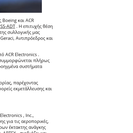
 Boeing και ACR
SS-ADT
. Η επιτυχής θέση
 της συλλογικής μας
 Geraci, Αντιπρόεδρος και
ό ACR Electronics .
αι συμμορφώνεται πλήρως
προηγμένα συστήματα
ορίας, παρέχοντας
φορείς εκμετάλλευσης και
ctronics , Inc.,
ς για τις αεροπορικές,
άρων έκτακτης ανάγκης