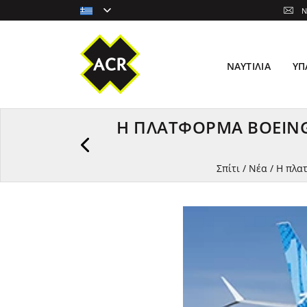
N
ΝΑΥΤΙΛΊΑ
ΥΠ
Η ΠΛΑΤΦΌΡΜΑ BOEING 7
Σπίτι
/
Νέα
/
Η πλατ