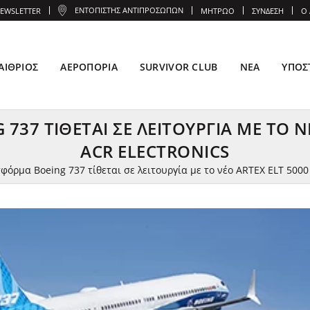
ΕΝΤΟΠΙΣΤΉΣ ΑΝΤΙΠΡΟΣΏΠΩΝ
EWSLETTER
ΜΗΤΡΏΟ
ΣΎΝΔΕΣΗ
Ο
ΑΊΘΡΙΟΣ
ΑΕΡΟΠΟΡΊΑ
SURVIVOR CLUB
ΝΈΑ
ΥΠΟΣ
37 ΤΊΘΕΤΑΙ ΣΕ ΛΕΙΤΟΥΡΓΊΑ ΜΕ ΤΟ Ν
ACR ELECTRONICS
φόρμα Boeing 737 τίθεται σε λειτουργία με το νέο ARTEX ELT 5000 