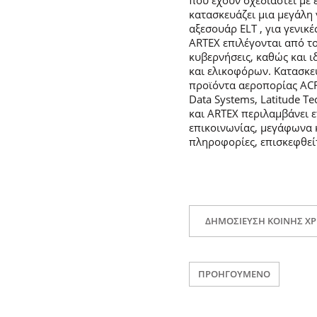
που έχουν σχεδιαστεί με 
κατασκευάζει μια μεγάλη
αξεσουάρ ELT , για γενικ
ARTEX επιλέγονται από τ
κυβερνήσεις, καθώς και 
και ελικοφόρων. Κατασκευ
προϊόντα αεροπορίας ACR 
Data Systems, Latitude Te
και ARTEX περιλαμβάνει 
επικοινωνίας, μεγάφωνα 
πληροφορίες, επισκεφθε
ΔΗΜΟΣΊΕΥΣΗ ΚΟΙΝΉΣ Χ
ΠΡΟΗΓΟΎΜΕΝΟ