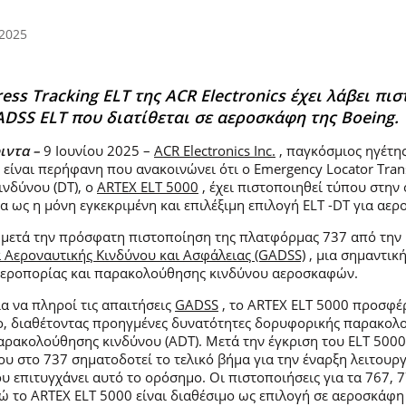
 2025
ess Tracking ELT της ACR Electronics έχει λάβει πι
ADSS ELT που διατίθεται σε αεροσκάφη της Boeing.
ιντα –
9 Ιουνίου 2025 –
ACR Electronics Inc.
, παγκόσμιος ηγέτης
 είναι περήφανη που ανακοινώνει ότι ο Emergency Locator Tran
ινδύνου (DT), ο
ARTEX ELT 5000
, έχει πιστοποιηθεί τύπου στην 
ία ως η μόνη εγκεκριμένη και επιλέξιμη επιλογή ELT -DT για αε
 μετά την πρόσφατη πιστοποίηση της πλατφόρμας 737 από την
 Αεροναυτικής Κινδύνου και Ασφάλειας (GADSS)
, μια σημαντικ
αεροπορίας και παρακολούθησης κινδύνου αεροσκαφών.
α να πληροί τις απαιτήσεις
GADSS
, το ARTEX ELT 5000 προσφέ
δο, διαθέτοντας προηγμένες δυνατότητες δορυφορικής παρακολ
ρακολούθησης κινδύνου (ADT). Μετά την έγκριση του ELT 5000
υ στο 737 σηματοδοτεί το τελικό βήμα για την έναρξη λειτουρ
 επιτυγχάνει αυτό το ορόσημο. Οι πιστοποιήσεις για τα 767, 
ώ το ARTEX ELT 5000 είναι διαθέσιμο ως επιλογή σε αεροσκάφη