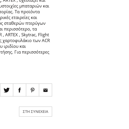
 ARTEX , σχεδιάζει και
υστοιχίες μπαταριών και
πορίας. Τα προϊόντα
ικές εταιρείες και
ους σταθερών πτερύγων
αι περισσότερο, τα
ARTEX , Skytrac, Flight
ρες χαρτοφυλάκιο των ACR
 ιριδίου και
τήσης. Για περισσότερες
ΣΤΗ ΣΥΝΈΧΕΙΑ