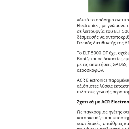
«Αυτό το ορόσημο αντιπρ
Electronics , με γνώμονα
σε λειτουργία του ELT 50
δέσμευσής να ανταποκριθο
Γενικός Διευθυντής της A
Το ELT 5000 DT έχει σχεδι
Βασίζεται σε δεκαετίες ε
με τις απαιτήσεις GADSS
αεροσκαφών.
ACR Electronics παραμέν
αξιόπιστες λύσεις έκτακτ
πιλότους γενικής αεροπο
Σχετικά με ACR Electroni
Ως παγκόσμιος ηγέτης στις
κατασκευάζει και υποστη
ναυτιλιακές, υπαίθριες κ