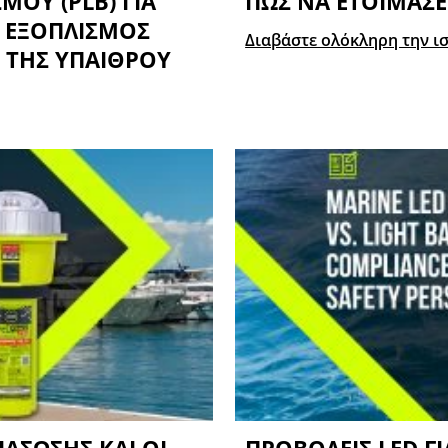
ΜΟΎ (PLB) ΓΙΑ
ΠΏΣ ΝΑ ΕΤΟΙΜΆΣΕ
 ΕΞΟΠΛΙΣΜΌΣ
Διαβάστε ολόκληρη την ι
Σ ΤΗΣ ΥΠΑΊΘΡΟΥ