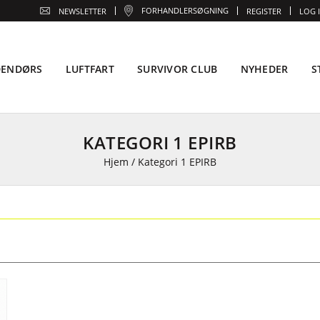
FORHANDLERSØGNING
NEWSLETTER
REGISTER
LOG 
DENDØRS
LUFTFART
SURVIVOR CLUB
NYHEDER
S
KATEGORI 1 EPIRB
Hjem
/
Kategori 1 EPIRB