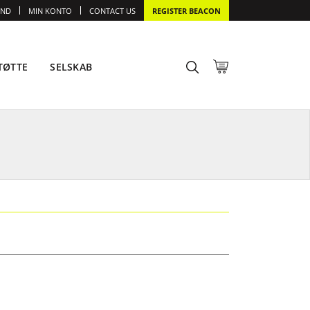
IND
MIN KONTO
CONTACT US
REGISTER BEACON
TØTTE
SELSKAB