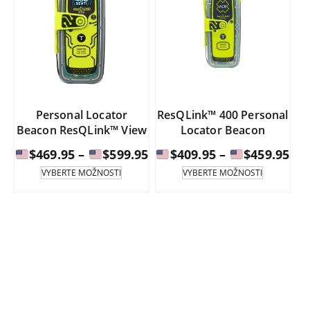
Personal Locator
ResQLink™ 400 Personal
Beacon ResQLink™ View
Locator Beacon
Cenové
Ce
$
469.95
–
$
599.95
$
409.95
–
$
459.95
rozpětí:
roz
Tento
Tento
VYBERTE MOŽNOSTI
VYBERTE MOŽNOSTI
produkt
produkt
má
má
$469.95
$40
více
více
až
až
variant.
variant.
Možnosti
Možnosti
$599.95
$45
lze
lze
vybrat
vybrat
na
na
stránce
stránce
produktu.
produktu.