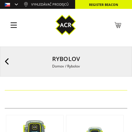
VYHLEDÁVAČ PRODEJCŮ
REGISTER BEACON
RYBOLOV
Domov
/
Rybolov