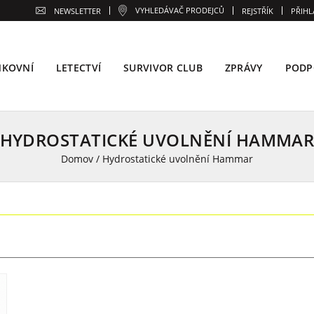
VYHLEDÁVAČ PRODEJCŮ
NEWSLETTER
REJSTŘÍK
PŘIHL
NKOVNÍ
LETECTVÍ
SURVIVOR CLUB
ZPRÁVY
PODP
HYDROSTATICKÉ UVOLNĚNÍ HAMMA
Domov
/
Hydrostatické uvolnění Hammar