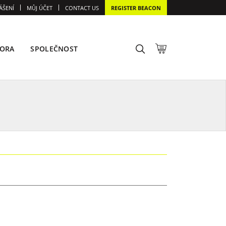
ÁŠENÍ
MŮJ ÚČET
CONTACT US
REGISTER BEACON
ORA
SPOLEČNOST
R