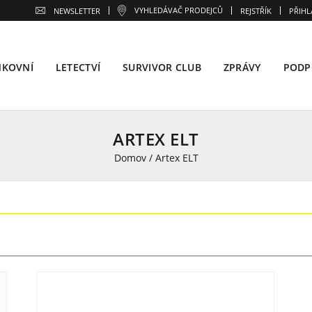
VYHLEDÁVAČ PRODEJCŮ
NEWSLETTER
REJSTŘÍK
PŘIHL
NKOVNÍ
LETECTVÍ
SURVIVOR CLUB
ZPRÁVY
PODP
ARTEX ELT
Domov
/
Artex ELT