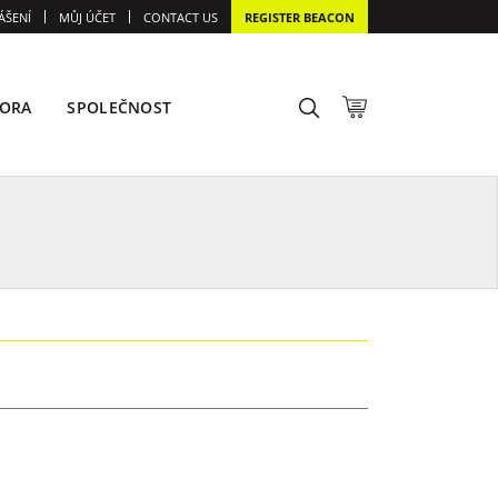
ÁŠENÍ
MŮJ ÚČET
CONTACT US
REGISTER BEACON
ORA
SPOLEČNOST