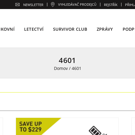
VYHLEDÁVAČ PRODEJCŮ
NEWSLETTER
REJSTŘÍK
PŘIHL
NKOVNÍ
LETECTVÍ
SURVIVOR CLUB
ZPRÁVY
PODP
4601
Domov
/
4601