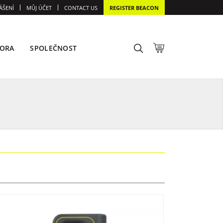
ÁŠENÍ
MŮJ ÚČET
CONTACT US
REGISTER BEACON
ORA
SPOLEČNOST