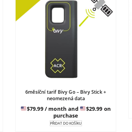
6měsíční tarif Bivy Go – Bivy Stick +
neomezená data
$
79.99
/ month and
$
29.99
on
purchase
PŘIDAT DO KOŠÍKU