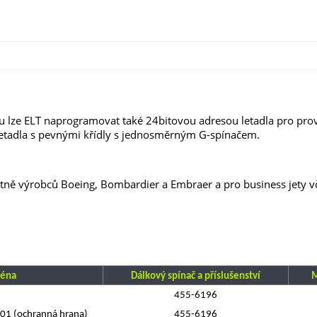
 lze ELT naprogramovat také 24bitovou adresou letadla pro provo
letadla s pevnými křídly s jednosměrným G-spínačem.
tně výrobců Boeing, Bombardier a Embraer a pro business jety vč
éna
Dálkový spínač a příslušenství
M
455-6196
01 (ochranná hrana)
455-6196