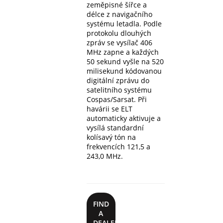
zeměpisné šířce a
délce z navigačního
systému letadla. Podle
protokolu dlouhých
zpráv se vysílač 406
MHz zapne a každých
50 sekund vyšle na 520
milisekund kódovanou
digitální zprávu do
satelitního systému
Cospas/Sarsat. Při
havárii se ELT
automaticky aktivuje a
vysílá standardní
kolísavý tón na
frekvencích 121,5 a
243,0 MHz.
FIND
A
DEALER