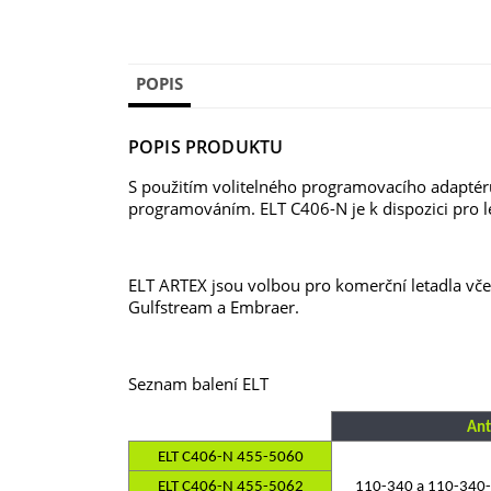
POPIS
POPIS PRODUKTU
S použitím volitelného programovacího adaptéru
programováním. ELT C406-N je k dispozici pro 
ELT ARTEX jsou volbou pro komerční letadla vče
Gulfstream a Embraer.
Seznam balení ELT
Ant
ELT C406-N 455-5060
ELT C406-N 455-5062
110-340 a 110-340-