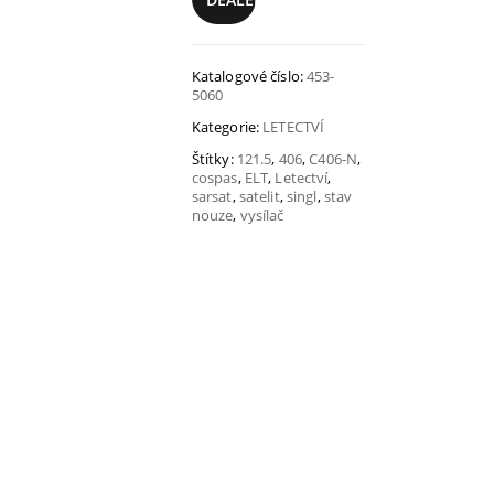
Katalogové číslo:
453-
5060
Kategorie:
LETECTVÍ
Štítky:
121.5
,
406
,
C406-N
,
cospas
,
ELT
,
Letectví
,
sarsat
,
satelit
,
singl
,
stav
nouze
,
vysílač