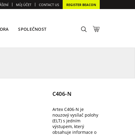
ÁŠENÍ
MŮJ ÚČET
CONTACT US
REGISTER BEACON
ORA
SPOLEČNOST
C406-N
Artex C406-N je
nouzový vysílač polohy
(ELT) s jedním
výstupem, který
obsahuje informace o