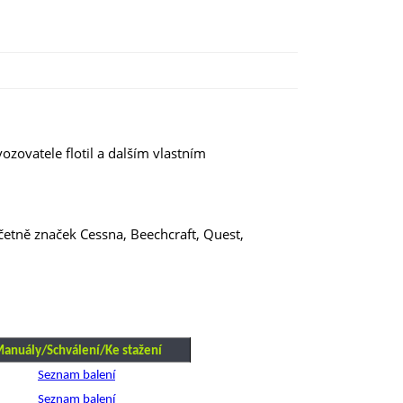
zovatele flotil a dalším vlastním
etně značek Cessna, Beechcraft, Quest,
anuály/Schválení/Ke stažení
Seznam balení
Seznam balení