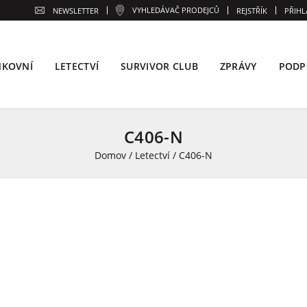
VYHLEDÁVAČ PRODEJCŮ
NEWSLETTER
REJSTŘÍK
PŘIHL
NKOVNÍ
LETECTVÍ
SURVIVOR CLUB
ZPRÁVY
PODP
C406-N
Domov
/
Letectví
/
C406-N