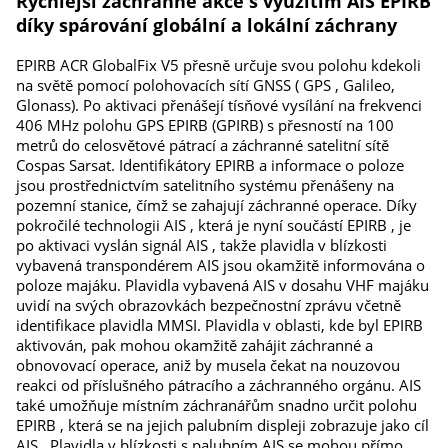
Rychlejší záchranné akce s využitím AIS EPIRB
díky spárování globální a lokální záchrany
EPIRB ACR GlobalFix V5 přesně určuje svou polohu kdekoli
na světě pomocí polohovacích sítí GNSS ( GPS , Galileo,
Glonass). Po aktivaci přenášejí tísňové vysílání na frekvenci
406 MHz polohu GPS EPIRB (GPIRB) s přesností na 100
metrů do celosvětové pátrací a záchranné satelitní sítě
Cospas Sarsat. Identifikátory EPIRB a informace o poloze
jsou prostřednictvím satelitního systému přenášeny na
pozemní stanice, čímž se zahajují záchranné operace. Díky
pokročilé technologii AIS , která je nyní součástí EPIRB , je
po aktivaci vyslán signál AIS , takže plavidla v blízkosti
vybavená transpondérem AIS jsou okamžitě informována o
poloze majáku. Plavidla vybavená AIS v dosahu VHF majáku
uvidí na svých obrazovkách bezpečnostní zprávu včetně
identifikace plavidla MMSI. Plavidla v oblasti, kde byl EPIRB
aktivován, pak mohou okamžitě zahájit záchranné a
obnovovací operace, aniž by musela čekat na nouzovou
reakci od příslušného pátracího a záchranného orgánu. AIS
také umožňuje místním záchranářům snadno určit polohu
EPIRB , která se na jejich palubním displeji zobrazuje jako cíl
AIS . Plavidla v blízkosti s palubním AIS se mohou přímo