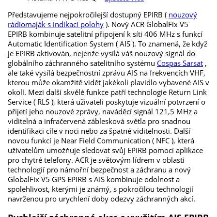
Představujeme nejpokročilejší dostupný EPIRB (
nouzový
rádiomaják s indikací polohy
). Nový ACR GlobalFix V5
EPIRB kombinuje satelitní připojení k síti 406 MHz s funkcí
Automatic Identification System ( AIS ). To znamená, že když
je EPIRB aktivován, nejenže vysílá váš nouzový signál do
globálního záchranného satelitního systému
Cospas Sarsat
,
ale také vysílá bezpečnostní zprávu AIS na frekvencích VHF,
kterou může okamžitě vidět jakékoli plavidlo vybavené AIS v
okolí. Mezi další skvělé funkce patří technologie Return Link
Service ( RLS ), která uživateli poskytuje vizuální potvrzení o
přijetí jeho nouzové zprávy, naváděcí signál 121,5 MHz a
viditelná a infračervená záblesková světla pro snadnou
identifikaci cíle v noci nebo za špatné viditelnosti. Další
novou funkcí je Near Field Communication ( NFC ), která
uživatelům umožňuje sledovat svůj EPIRB pomocí aplikace
pro chytré telefony. ACR je světovým lídrem v oblasti
technologií pro námořní bezpečnost a záchranu a nový
GlobalFix V5 GPS EPIRB s AIS kombinuje odolnost a
spolehlivost, kterými je známý, s pokročilou technologií
navrženou pro urychlení doby odezvy záchranných akcí.