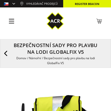
VYHLEDÁVAČ PRODEJCŮ
REGISTER BEACON
BEZPEČNOSTNÍ SADY PRO PLAVBU
NA LODI GLOBALFIX V5
Domov
/
Námořní
/
Bezpečnostní sady pro plavbu na lodi
GlobalFix V5