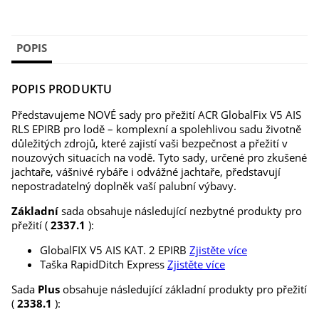
POPIS
POPIS PRODUKTU
Představujeme NOVÉ sady pro přežití ACR GlobalFix V5 AIS
RLS EPIRB pro lodě – komplexní a spolehlivou sadu životně
důležitých zdrojů, které zajistí vaši bezpečnost a přežití v
nouzových situacích na vodě. Tyto sady, určené pro zkušené
jachtaře, vášnivé rybáře i odvážné jachtaře, představují
nepostradatelný doplněk vaší palubní výbavy.
Základní
sada obsahuje následující nezbytné produkty pro
přežití (
2337.1
):
GlobalFIX V5 AIS KAT. 2 EPIRB
Zjistěte více
Taška RapidDitch Express
Zjistěte více
Sada
Plus
obsahuje následující základní produkty pro přežití
(
2338.1
):