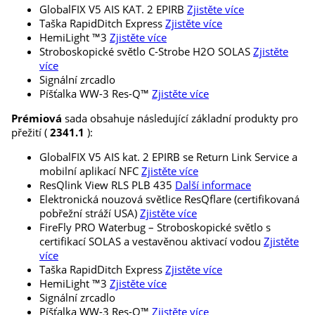
GlobalFIX V5 AIS KAT. 2 EPIRB
Zjistěte více
Taška RapidDitch Express
Zjistěte více
HemiLight ™3
Zjistěte více
Stroboskopické světlo C-Strobe H2O SOLAS
Zjistěte
více
Signální zrcadlo
Píšťalka WW-3 Res-Q™
Zjistěte více
Prémiová
sada obsahuje následující základní produkty pro
přežití (
2341.1
):
GlobalFIX V5 AIS kat. 2 EPIRB se Return Link Service a
mobilní aplikací NFC
Zjistěte více
ResQlink View RLS PLB 435
Další informace
Elektronická nouzová světlice ResQflare (certifikovaná
pobřežní stráží USA)
Zjistěte více
FireFly PRO Waterbug – Stroboskopické světlo s
certifikací SOLAS a vestavěnou aktivací vodou
Zjistěte
více
Taška RapidDitch Express
Zjistěte více
HemiLight ™3
Zjistěte více
Signální zrcadlo
Píšťalka WW-3 Res-Q™
Zjistěte více