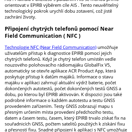
orientovat v EPIRB výběrem cíle AIS . Tento neuvěřitelný
technologický pokrok urychlí dobu zotavení, což jistě
zachrání životy.
Připojení chytrých telefonů pomocí Near
Field Communication ( NFC )
Technologie NFC (Near Field Communication)
umožňuje
uživatelům přístup k diagnostice EPIRB pomocí jejich
chytrých telefonů. Když je chytrý telefon umístěn vedle
nouzového polohovacího rádiomajáku GlobalFix V5,
automaticky se otevře aplikace ACR Product App, která
poskytuje přístup k datům majáků. Informace o stavu
majáku v aplikaci zahrnují aktuální výdrž baterie, počet
dokončených autotestů, počet dokončených testů GNSS a
dobu, po kterou byl EPIRB aktivován. K dispozici jsou také
podrobné informace o každém autotestu a testu GNSS
provedeném zařízením. Testy GNSS zobrazují mapu s
přesným určením místa provedení předchozího testu,
datem a časem testu, časem, který EPIRB trvalo získat fix na
souřadnicích GNSS, počtem satelitů použitých k získání fixu
a přesností fixu. Snadné připojení k aplikaci s NFC umožňuje