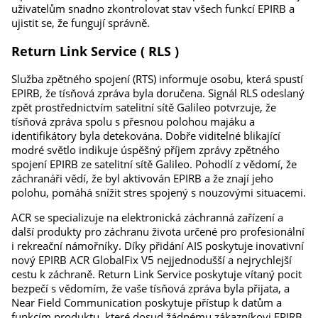
uživatelům snadno zkontrolovat stav všech funkcí EPIRB a
ujistit se, že fungují správně.
Return Link Service ( RLS )
Služba zpětného spojení (RTS) informuje osobu, která spustí
EPIRB, že tísňová zpráva byla doručena. Signál RLS odeslaný
zpět prostřednictvím satelitní sítě Galileo potvrzuje, že
tísňová zpráva spolu s přesnou polohou majáku a
identifikátory byla detekována. Dobře viditelné blikající
modré světlo indikuje úspěšný příjem zprávy zpětného
spojení EPIRB ze satelitní sítě Galileo. Pohodlí z vědomí, že
záchranáři vědí, že byl aktivován EPIRB a že znají jeho
polohu, pomáhá snížit stres spojený s nouzovými situacemi.
ACR se specializuje na elektronická záchranná zařízení a
další produkty pro záchranu života určené pro profesionální
i rekreační námořníky. Díky přidání AIS poskytuje inovativní
nový EPIRB ACR GlobalFix V5 nejjednodušší a nejrychlejší
cestu k záchraně. Return Link Service poskytuje vítaný pocit
bezpečí s vědomím, že vaše tísňová zpráva byla přijata, a
Near Field Communication poskytuje přístup k datům a
funkcím produktu, které dosud žádnému zákazníkovi EPIRB