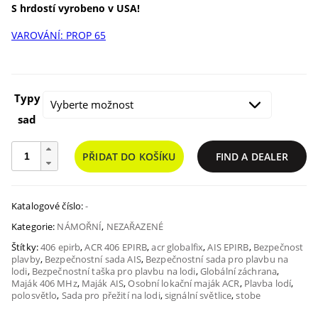
rozpě
S hrdostí vyrobeno v USA!
VAROVÁNÍ: PROP 65
$969
až
Typy
sad
$1,4
Bezpečnostní
PŘIDAT DO KOŠÍKU
FIND A DEALER
sady
pro
plavbu
na
Katalogové číslo:
-
lodi
Kategorie:
NÁMOŘNÍ
,
NEZAŘAZENÉ
GlobalFix
V5
Štítky:
406 epirb
,
ACR 406 EPIRB
,
acr globalfix
,
AIS EPIRB
,
Bezpečnost
plavby
,
Bezpečnostní sada AIS
,
Bezpečnostní sada pro plavbu na
množství
lodi
,
Bezpečnostní taška pro plavbu na lodi
,
Globální záchrana
,
Maják 406 MHz
,
Maják AIS
,
Osobní lokační maják ACR
,
Plavba lodí
,
polosvětlo
,
Sada pro přežití na lodi
,
signální světlice
,
stobe