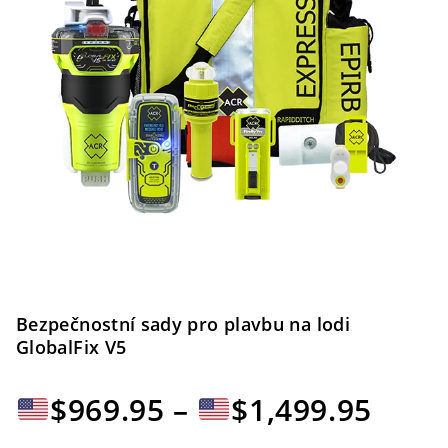
Bezpečnostní sady pro plavbu na lodi
GlobalFix V5
Ceno
$
969.95
–
$
1,499.95