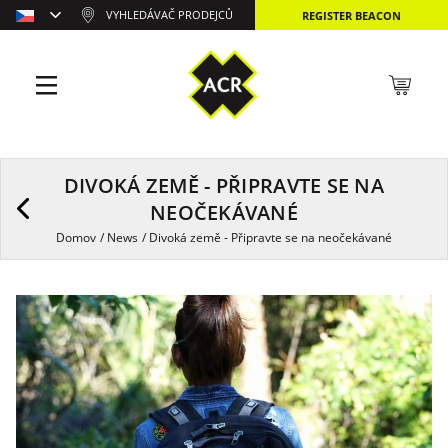
VYHLEDÁVAČ PRODEJCŮ
REGISTER BEACON
DIVOKÁ ZEMĚ - PŘIPRAVTE SE NA
NEOČEKÁVANÉ
Domov
/
News
/
Divoká země - Připravte se na neočekávané