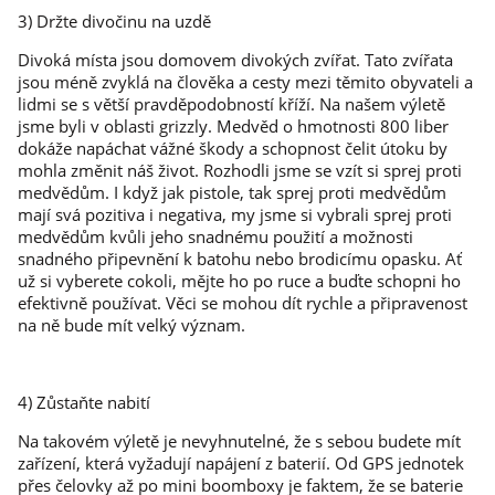
3) Držte divočinu na uzdě
Divoká místa jsou domovem divokých zvířat. Tato zvířata
jsou méně zvyklá na člověka a cesty mezi těmito obyvateli a
lidmi se s větší pravděpodobností kříží. Na našem výletě
jsme byli v oblasti grizzly. Medvěd o hmotnosti 800 liber
dokáže napáchat vážné škody a schopnost čelit útoku by
mohla změnit náš život. Rozhodli jsme se vzít si sprej proti
medvědům. I když jak pistole, tak sprej proti medvědům
mají svá pozitiva i negativa, my jsme si vybrali sprej proti
medvědům kvůli jeho snadnému použití a možnosti
snadného připevnění k batohu nebo brodicímu opasku. Ať
už si vyberete cokoli, mějte ho po ruce a buďte schopni ho
efektivně používat. Věci se mohou dít rychle a připravenost
na ně bude mít velký význam.
4) Zůstaňte nabití
Na takovém výletě je nevyhnutelné, že s sebou budete mít
zařízení, která vyžadují napájení z baterií. Od GPS jednotek
přes čelovky až po mini boomboxy je faktem, že se baterie