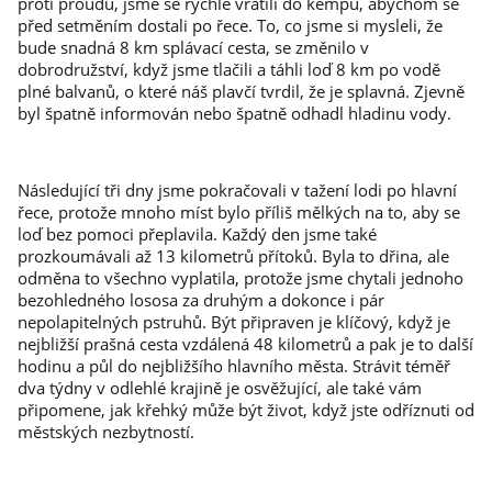
proti proudu, jsme se rychle vrátili do kempu, abychom se
před setměním dostali po řece. To, co jsme si mysleli, že
bude snadná 8 km splávací cesta, se změnilo v
dobrodružství, když jsme tlačili a táhli loď 8 km po vodě
plné balvanů, o které náš plavčí tvrdil, že je splavná. Zjevně
byl špatně informován nebo špatně odhadl hladinu vody.
Následující tři dny jsme pokračovali v tažení lodi po hlavní
řece, protože mnoho míst bylo příliš mělkých na to, aby se
loď bez pomoci přeplavila. Každý den jsme také
prozkoumávali až 13 kilometrů přítoků. Byla to dřina, ale
odměna to všechno vyplatila, protože jsme chytali jednoho
bezohledného lososa za druhým a dokonce i pár
nepolapitelných pstruhů. Být připraven je klíčový, když je
nejbližší prašná cesta vzdálená 48 kilometrů a pak je to další
hodinu a půl do nejbližšího hlavního města. Strávit téměř
dva týdny v odlehlé krajině je osvěžující, ale také vám
připomene, jak křehký může být život, když jste odříznuti od
městských nezbytností.