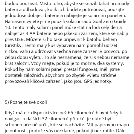
budou používat. Místo toho, abyste se snažili tahat hromady
baterií a odhadovat, kolik jich budete potřebovat, použijte
jednoduše dobíjecí baterie a nabíjejte je solárním panelem.
Na našem výletě jsme použili solární sadu Goal Zero Guide
10. Tento malý solární panel může stát na lodi celý den a
nabíjet až 4 AA baterie nebo jakékoli zařízení, které se nabíjí
přes USB. Můžete si ho také připevnit k batohu během
turistiky. Tento malý kus vybavení nám pomohl udržet
nízkou váhu a udržovat všechna naše zařízení v provozu po
celou dobu výletu. To ale neznamená, že si s sebou nemáme
brát záložní. Vždy mějte, pokud je to možné, dva systémy.
Pokud by nám solární panel přestal fungovat, měli jsme
dostatek záložních, abychom po zbytek výletu střídmě
provozovali klíčová zařízení, jako jsou GPS jednotky.
5) Poznejte své okolí
Když máte k dispozici více než 65 kilometrů hlavní řeky k
navigaci a dalších 32 kilometrů přítoků, je nutné být
schopen přesně určit, kde se nacházíte. Mít papírovou mapu
je nutností, protože vás nezklame, pokud ji neztratíte. Dále