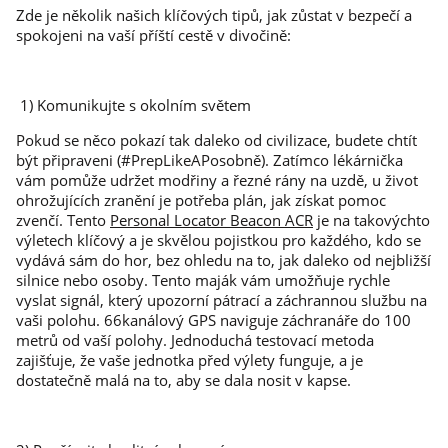
Zde je několik našich klíčových tipů, jak zůstat v bezpečí a
spokojeni na vaší příští cestě v divočině:
1) Komunikujte s okolním světem
Pokud se něco pokazí tak daleko od civilizace, budete chtít
být připraveni (#PrepLikeAPosobně). Zatímco lékárnička
vám pomůže udržet modřiny a řezné rány na uzdě, u život
ohrožujících zranění je potřeba plán, jak získat pomoc
zvenčí. Tento
Personal Locator Beacon ACR
je na takovýchto
výletech klíčový a je skvělou pojistkou pro každého, kdo se
vydává sám do hor, bez ohledu na to, jak daleko od nejbližší
silnice nebo osoby. Tento maják vám umožňuje rychle
vyslat signál, který upozorní pátrací a záchrannou službu na
vaši polohu. 66kanálový GPS naviguje záchranáře do 100
metrů od vaší polohy. Jednoduchá testovací metoda
zajišťuje, že vaše jednotka před výlety funguje, a je
dostatečně malá na to, aby se dala nosit v kapse.