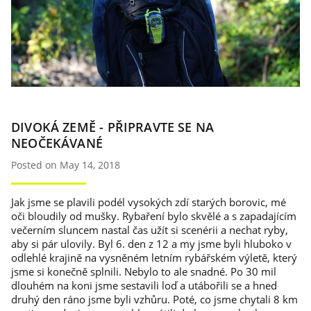
DIVOKÁ ZEMĚ - PŘIPRAVTE SE NA
NEOČEKÁVANÉ
Posted on May 14, 2018
Jak jsme se plavili podél vysokých zdí starých borovic, mé
oči bloudily od mušky. Rybaření bylo skvělé a s zapadajícím
večerním sluncem nastal čas užít si scenérii a nechat ryby,
aby si pár ulovily. Byl 6. den z 12 a my jsme byli hluboko v
odlehlé krajině na vysněném letním rybářském výletě, který
jsme si konečně splnili. Nebylo to ale snadné. Po 30 mil
dlouhém na koni jsme sestavili loď a utábořili se a hned
druhý den ráno jsme byli vzhůru. Poté, co jsme chytali 8 km