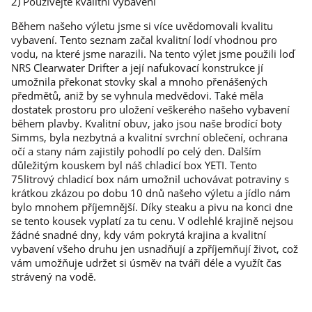
2) Používejte kvalitní vybavení
Během našeho výletu jsme si více uvědomovali kvalitu
vybavení. Tento seznam začal kvalitní lodí vhodnou pro
vodu, na které jsme narazili. Na tento výlet jsme použili loď
NRS Clearwater Drifter a její nafukovací konstrukce jí
umožnila překonat stovky skal a mnoho přenášených
předmětů, aniž by se vyhnula medvědovi. Také měla
dostatek prostoru pro uložení veškerého našeho vybavení
během plavby. Kvalitní obuv, jako jsou naše brodící boty
Simms, byla nezbytná a kvalitní svrchní oblečení, ochrana
očí a stany nám zajistily pohodlí po celý den. Dalším
důležitým kouskem byl náš chladicí box YETI. Tento
75litrový chladicí box nám umožnil uchovávat potraviny s
krátkou zkázou po dobu 10 dnů našeho výletu a jídlo nám
bylo mnohem příjemnější. Díky steaku a pivu na konci dne
se tento kousek vyplatí za tu cenu. V odlehlé krajině nejsou
žádné snadné dny, kdy vám pokrytá krajina a kvalitní
vybavení všeho druhu jen usnadňují a zpříjemňují život, což
vám umožňuje udržet si úsměv na tváři déle a využít čas
strávený na vodě.