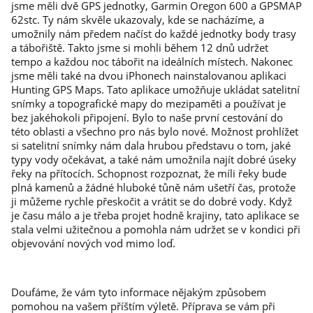
jsme měli dvě GPS jednotky, Garmin Oregon 600 a GPSMAP
62stc. Ty nám skvěle ukazovaly, kde se nacházíme, a
umožnily nám předem načíst do každé jednotky body trasy
a tábořiště. Takto jsme si mohli během 12 dnů udržet
tempo a každou noc tábořit na ideálních místech. Nakonec
jsme měli také na dvou iPhonech nainstalovanou aplikaci
Hunting GPS Maps. Tato aplikace umožňuje ukládat satelitní
snímky a topografické mapy do mezipaměti a používat je
bez jakéhokoli připojení. Bylo to naše první cestování do
této oblasti a všechno pro nás bylo nové. Možnost prohlížet
si satelitní snímky nám dala hrubou představu o tom, jaké
typy vody očekávat, a také nám umožnila najít dobré úseky
řeky na přítocích. Schopnost rozpoznat, že míli řeky bude
plná kamenů a žádné hluboké tůně nám ušetří čas, protože
ji můžeme rychle přeskočit a vrátit se do dobré vody. Když
je času málo a je třeba projet hodně krajiny, tato aplikace se
stala velmi užitečnou a pomohla nám udržet se v kondici při
objevování nových vod mimo loď.
Doufáme, že vám tyto informace nějakým způsobem
pomohou na vašem příštím výletě. Příprava se vám při