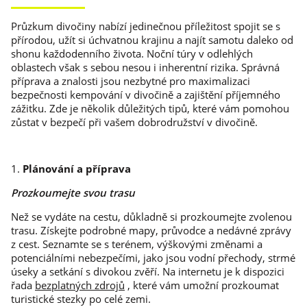
Průzkum divočiny nabízí jedinečnou příležitost spojit se s
přírodou, užít si úchvatnou krajinu a najít samotu daleko od
shonu každodenního života. Noční túry v odlehlých
oblastech však s sebou nesou i inherentní rizika. Správná
příprava a znalosti jsou nezbytné pro maximalizaci
bezpečnosti kempování v divočině a zajištění příjemného
zážitku. Zde je několik důležitých tipů, které vám pomohou
zůstat v bezpečí při vašem dobrodružství v divočině.
1.
Plánování a příprava
Prozkoumejte svou trasu
Než se vydáte na cestu, důkladně si prozkoumejte zvolenou
trasu. Získejte podrobné mapy, průvodce a nedávné zprávy
z cest. Seznamte se s terénem, ​​výškovými změnami a
potenciálními nebezpečími, jako jsou vodní přechody, strmé
úseky a setkání s divokou zvěří. Na internetu je k dispozici
řada
bezplatných zdrojů
, které vám umožní prozkoumat
turistické stezky po celé zemi.