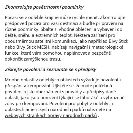
Zkontrolujte povětrnostní podmínky
Počasí se v odlehlé krajině může rychle měnit. Zkontrolujte
předpověď počasí pro vaši destinaci a buďte připraveni na
různé podmínky. Sbalte si vhodné oblečení a vybavení do
deště, sněhu a extrémních teplot. Některá zařízení pro
obousměrnou satelitní komunikaci, jako například
Bivy Stick
nebo Bivy Stick MESH,
nabízejí navigační i meteorologické
funkce, které vám pomohou naplánovat a bezpečně
dokončit zamýšlenou trasu.
Získejte povolení a seznamte se s předpisy
Mnoho oblastí v odlehlých oblastech vyžaduje povolení k
přespání v kempování. Ujistěte se, že máte potřebná
povolení a jste obeznámeni s pravidly a předpisy dané
oblasti, jako jsou omezení týkající se táboráků a vyhrazené
zóny pro kempování. Povolení pro pobyt v odlehlých
oblastech amerických národních parků naleznete na
webových stránkách Správy národních parků
.