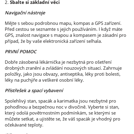
2.
Sbalte si základní věci
Navigační nástroje
Mějte s sebou podrobnou mapu, kompas a GPS zařízení.
Před cestou se seznamte s jejich používáním. I když máte
GPS, znalost navigace s mapou a kompasem je zásadní pro
případ, že by vaše elektronická zařízení selhala.
PRVNÍ POMOC
Dobře zásobená lékárnička je nezbytná pro ošetření
drobných zranění a zvládání nouzových situací. Zahrnuje
položky, jako jsou obvazy, antiseptika, léky proti bolesti,
léky na puchýře a veškeré osobní léky.
Přístřešek a spací vybavení
Spolehlivý stan, spacák a karimatka jsou nezbytné pro
pohodlnou a bezpečnou noc v divočině. Vyberte si stan,
který odolá povětrnostním podmínkám, se kterými se
můžete setkat, a ujistěte se, že váš spacák je vhodný pro
očekávané teploty.