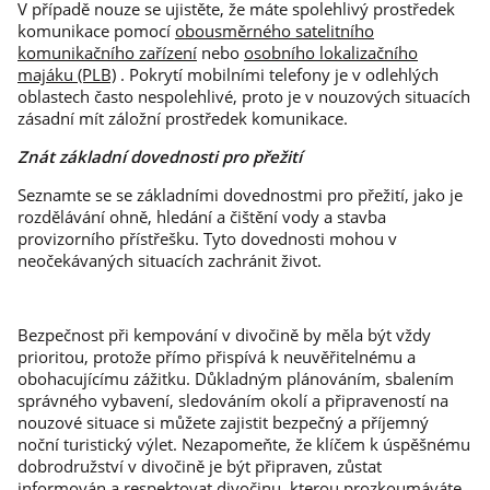
V případě nouze se ujistěte, že máte spolehlivý prostředek
komunikace pomocí
obousměrného satelitního
komunikačního zařízení
nebo
osobního lokalizačního
majáku (PLB)
. Pokrytí mobilními telefony je v odlehlých
oblastech často nespolehlivé, proto je v nouzových situacích
zásadní mít záložní prostředek komunikace.
Znát základní dovednosti pro přežití
Seznamte se se základními dovednostmi pro přežití, jako je
rozdělávání ohně, hledání a čištění vody a stavba
provizorního přístřešku. Tyto dovednosti mohou v
neočekávaných situacích zachránit život.
Bezpečnost při kempování v divočině by měla být vždy
prioritou, protože přímo přispívá k neuvěřitelnému a
obohacujícímu zážitku. Důkladným plánováním, sbalením
správného vybavení, sledováním okolí a připraveností na
nouzové situace si můžete zajistit bezpečný a příjemný
noční turistický výlet. Nezapomeňte, že klíčem k úspěšnému
dobrodružství v divočině je být připraven, zůstat
informován a respektovat divočinu, kterou prozkoumáváte.