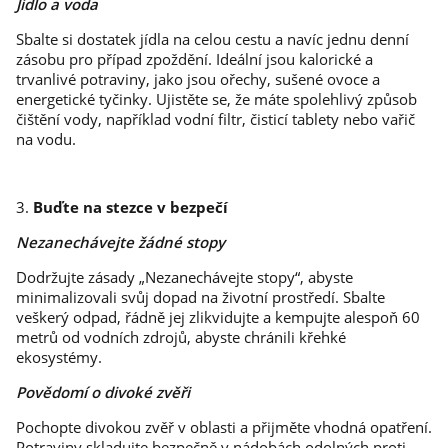
Jídlo a voda
Sbalte si dostatek jídla na celou cestu a navíc jednu denní
zásobu pro případ zpoždění. Ideální jsou kalorické a
trvanlivé potraviny, jako jsou ořechy, sušené ovoce a
energetické tyčinky. Ujistěte se, že máte spolehlivý způsob
čištění vody, například vodní filtr, čisticí tablety nebo vařič
na vodu.
3.
Buďte na stezce v bezpečí
Nezanechávejte žádné stopy
Dodržujte zásady „Nezanechávejte stopy“, abyste
minimalizovali svůj dopad na životní prostředí. Sbalte
veškerý odpad, řádně jej zlikvidujte a kempujte alespoň 60
metrů od vodních zdrojů, abyste chránili křehké
ekosystémy.
Povědomí o divoké zvěři
Pochopte divokou zvěř v oblasti a přijměte vhodná opatření.
Potraviny skladujte bezpečně v nádobách odolných proti