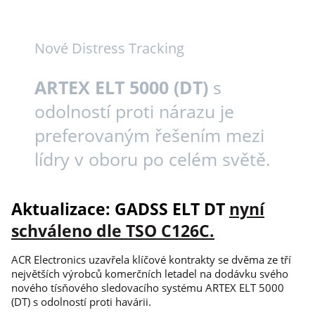
Nové Distress Tracking
ARTEX ELT 5000 (DT)
s
odolností proti nárazu je
preferovaným řešením mezi
lídry v oboru po celém světě.
Aktualizace: GADSS ELT DT
nyní
schváleno dle TSO C126C.
ACR Electronics uzavřela klíčové kontrakty se dvěma ze tří
největších výrobců komerčních letadel na dodávku svého
nového tísňového sledovacího systému ARTEX ELT 5000
(DT) s odolností proti havárii.