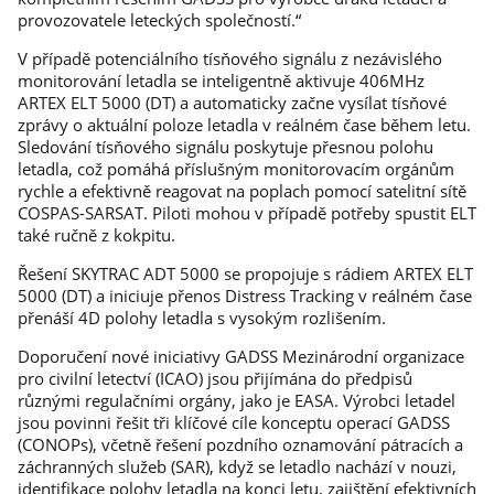
provozovatele leteckých společností.“
V případě potenciálního tísňového signálu z nezávislého
monitorování letadla se inteligentně aktivuje 406MHz
ARTEX ELT 5000 (DT) a automaticky začne vysílat tísňové
zprávy o aktuální poloze letadla v reálném čase během letu.
Sledování tísňového signálu poskytuje přesnou polohu
letadla, což pomáhá příslušným monitorovacím orgánům
rychle a efektivně reagovat na poplach pomocí satelitní sítě
COSPAS-SARSAT. Piloti mohou v případě potřeby spustit ELT
také ručně z kokpitu.
Řešení SKYTRAC ADT 5000 se propojuje s rádiem ARTEX ELT
5000 (DT) a iniciuje přenos Distress Tracking v reálném čase
přenáší 4D polohy letadla s vysokým rozlišením.
Doporučení nové iniciativy GADSS Mezinárodní organizace
pro civilní letectví (ICAO) jsou přijímána do předpisů
různými regulačními orgány, jako je EASA. Výrobci letadel
jsou povinni řešit tři klíčové cíle konceptu operací GADSS
(CONOPs), včetně řešení pozdního oznamování pátracích a
záchranných služeb (SAR), když se letadlo nachází v nouzi,
identifikace polohy letadla na konci letu, zajištění efektivních