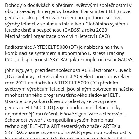
Dohody o dodávkách s předními světovými společnostmi v
oboru zavádějí Emergency Locator Transmitter ( ELT ) nové
generace jako preferované řešení pro podporu sériové
výroby letadel v souladu s iniciativou Globálního systému
letecké tísně a bezpečnosti (GADSS) z roku 2023
Mezinárodní organizace pro civilní letectví (ICAO).
Radiostanice ARTEX ELT 5000 (DT) je nabízena na trhu v
kombinaci se systémem autonomního Distress Tracking
(ADT) od společnosti SKYTRAC jako kompletní řešení GADSS.
John Nguyen, prezident společnosti ACR Electronics , uvedl:
„Dvě smlouvy, které společnost ACR Electronics uzavřela v
roce 2021 na dodávku ARTEX ELT 5000 (DT) předním
světovým výrobcům letadel, jsou silným potvrzením našeho
mnohostranného programu tísňového sledování ELT .
Ukazuje to vysokou důvěru v odvětví, že vývoj nové
generace ELT 5000 (DT) zajistí budoucnost letadel díky
nejmodernějšímu řešení tísňové signalizace a sledování.
Schopnost vytvořit kompatibilní systém kombinací
technologií ELT -DT a ADT sesterských značek ARTEX a
SKYTRAC znamená, že skupina ACR je jedinou společností s
kompletním řešením GADSS pro výrobce draků letadel a